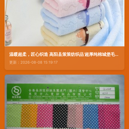
温暖超柔，匠心织造 高阳县策策纺织品‘超厚纯棉城堡毛巾’
更新：2026-08-08 15:19:17