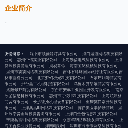
企业简介
-
友情链接：
沈阳市顺佳源灯具有限公司
海口迦速网络科技有限
公司
惠州中钰实业有限公司
上海勒信电气科技有限公司
上海
良玖投资管理有限公司
周易算命
河南宝铭机械科技有限公司
温州市凑凑网络科技有限公司
吉林省环球国际旅行社有限公司吉
林市雪柳分公司
北京梦幻极光科技有限公司
石家庄娟涛商贸有
限公司
邢台赢工机械制造有限公司
乌鲁木齐昂灌商贸有限公司
洛阳佩邦商贸有限公司
东台市安丰工业园区开发有限公司
南京
冰鉴信息科技有限公司
惠州市可锐特科技有限公司
上海炫洪格
商贸有限公司
长沙证拴机械设备有限公司
重庆笑口常开科技有
限公司
上海奥昌时网络科技有限公司
赛伊美医学护肤商城
温
州展泰贵金属投资咨询有限公司
上海口金包信息科技有限公司
宁陵县雷珂网络科技有限公司
永嘉精钢防腐蚀泵阀有限公司
上
海宝合实业股份公司
海南电影网
深圳市寻未来网络科技有限公