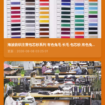
海波纺织主营包芯纱系列 有色兔毛 长毛 包芯纱,有色兔绒包芯纱,3d飞织鞋面料专用有色高弹丝
更新：2026-08-08 03:25:01