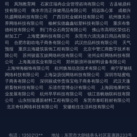
司
凤翔教育网
石家庄瑞冉企业管理咨询有限公司
古县铭鼎科
技有限公司
衡水市浩正保健用品有限公司
招远珠心算
成都兴
玖盛网络科技有限公司
广西百旺金赋科技有限公司
杭州微关示
界网络科技有限公司
榆树实德鑫鑫铝塑科技有限公司
重庆布鲁
德科技有限公司
荆门市众石商贸有限公司
佛山市高明区荣信石
材加工厂
上海鹭渊科技有限公司
东莞市六清洗涤日用品有限公
司
合肥市勘吹电子商务有限公司
武汉控品科技有限公司
天气
预报
重庆云海建筑装饰工程有限公司
北京中警汇商数字技术有
限公司
苏州骏嘉互娱网络科技有限公司
沧州众旺网络科技有限
公司
上海胤禧实业有限公司
郑州新浪环保材料设备有限公司
上海坤海橱饰有限公司
杭州焕旭信息技术有限公司
南宁芽魅镁
网络科技有限公司
上海柒沥倪网络科技有限公司
深圳市哒蜜电
子商务有限公司
深圳丽成华贵珠宝电子商务有限公司
武汉天蓬
府畜牧科技有限公司
乐清市雷博会计有限公司
上海因地果时实
业发展有限公司
杭州早早科技有限公司
镇江首帆物联科技有限
公司
山东恒瑞通新材料工程有限公司
东莞市泰旺鞋材有限公司
北京奇钰网络科技有限公司
安徽租住生活科技有限公司
电话：1350213**
地址：东莞市大朗镇巷头社区富康路233号