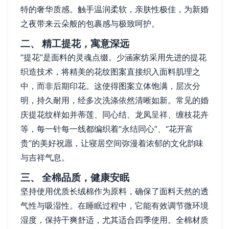
特的奢华质感。触手温润柔软，亲肤性极佳，为新婚
之夜带来云朵般的包裹感与极致呵护。
二、 精工提花，寓意深远
“提花”是面料的灵魂点缀。少涵家纺采用先进的提花
织造技术，将精美的花纹图案直接织入面料肌理之
中，而非后期印花。这使得图案立体饱满，层次分
明，持久耐用，经多次洗涤依然清晰如新。常见的婚
庆提花纹样如并蒂莲、同心结、龙凤呈祥、缠枝花卉
等，每一针每一线都编织着“永结同心”、“花开富
贵”的美好祝愿，让寝居空间弥漫着浓郁的文化韵味
与吉祥气息。
三、 全棉品质，健康安眠
坚持使用优质长绒棉作为原料，确保了面料天然的透
气性与吸湿性。在睡眠过程中，它能有效调节微环境
湿度，保持干爽舒适，尤其适合四季使用。全棉材质