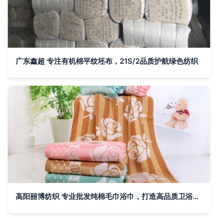
广东鑫超 专注有机棉平纹坯布，21S/2品质护航绿色纺织
高阳丽博纺织 专业批发纯棉毛巾浴巾，打造高品质卫浴体验