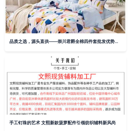
品质之选，源头直供——崇川君爵全棉四件套批发优势解析
手工钉珠的艺术 文熙新款菠萝配件引领纺织辅料新风尚