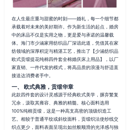
在人生最庄重与甜蜜的时刻——婚礼，每一个细节都
承载着对未来的美好期许。作为新生活的起点，婚房
中的床品不仅是实用之物，更是爱与承诺的温馨载
体。海门市少涵家用纺织品厂深谙此道，凭借其在家
纺领域的深厚积淀与精湛工艺，推出了【少涵纺织品
欧式贡缎提花纯棉四件套全棉婚庆床上用品】，以厂
家直销、一件代发的模式，将高品质的浪漫与舒适直
接送达消费者手中。
一、 欧式典雅，贡缎华章
此款四件套的设计灵感源于经典欧式美学，摒弃繁复
冗余，汲取其雍容、典雅的精髓。核心面料选用
100%纯棉贡缎，这是一种高支高密的顶级织造工
艺。相较于普通平纹或斜纹面料，贡缎织法使纱线交
织点更少，面料表面呈现出如丝般顺滑的光泽感与独