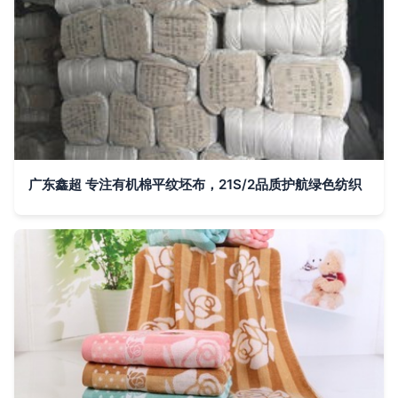
广东鑫超 专注有机棉平纹坯布，21S/2品质护航绿色纺织