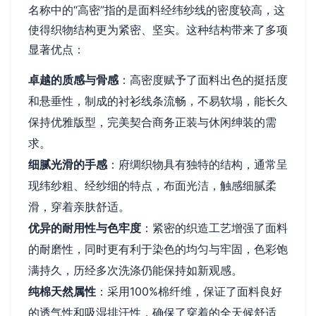
名称中的“高密”指的是面料经纬纱线的密度较高，这
使得织物结构更为紧密、坚实。这种结构带来了多项
显著优点：
卓越的质感与骨感
：高密度赋予了面料出色的挺括度
和悬垂性，制成的衬衫线条流畅，不易软塌，能长久
保持优雅版型，完美契合商务正装与休闲绅装的需
求。
细腻光滑的手感
：府绸织物具有独特的结构，通常呈
现纬纱粗、经纱细的特点，布面光洁，触感细腻柔
滑，穿着亲肤舒适。
优异的耐用性与色牢度
：紧密的织造工艺增强了面料
的耐磨性，同时更有利于染色的均匀与牢固，色彩饱
满持久，历经多次洗涤仍能保持如新观感。
纯棉天然属性
：采用100%棉纤维，保证了面料良好
的透气性和吸湿排汗性，确保了穿着的全天候舒适